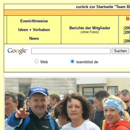
zurück zur Startseite "Team Bi
B
Event-Hinweise
Berichte der Mitglieder
[
20
Ideen + Vorhaben
(ohne Fotos)
[
20
News
[
20
Web
teambittel.de