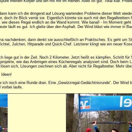
re meinen Körper und bin mit mir im Reinen. Alles ist gut. Total klar. Probl
ann kann ich die dringend auf Lösung wartenden Probleme dieser Welt wieder 
doch ihr Blick verrät sie. Eigentlich könnte sie auch mit den Regalbrettern
tte, wie dieses Regal endlich an die Wand kommt. Wie banal! - Im Moment geh
eute läuft es gut. Ich gleite über den Asphalt. Der Wind bläst wie immer in Ba
ima nachdenken, dann denkt sie ausschließlich an Praktisches. Es geht um S
tel, Julchen, Hitparade und Quick-Chef. Letzterer klingt wie ein neuer Kos
liege gut in der Zeit. Noch 2 Kilometer. Jetzt heißt es kämpfen. Schritt für S
oßprojekte, wie das Anbringen eines Küchenregals analysiert sind. Doch bei
 lösen sich, Lösungen zeichnen sich ab. Aber nicht für Regalbretter. Mehr üb
 Ideen!
ge ich noch eine Runde dran. Eine „Gewürzregal-Gedächtnisrunde“. Der Wind bl
 vorbei laufe.