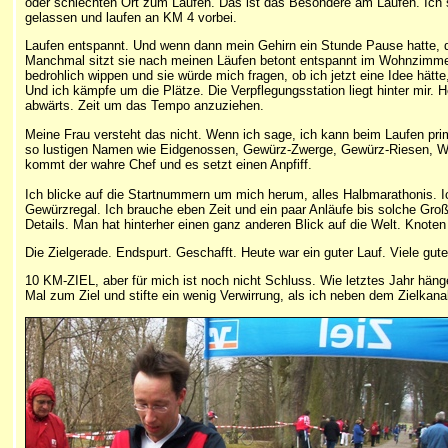
oder schlechten Ort zum Laufen. Das ist das Besondere am Laufen. Ich spü
gelassen und laufen an KM 4 vorbei.
Laufen entspannt. Und wenn dann mein Gehirn ein Stunde Pause hatte, d
Manchmal sitzt sie nach meinen Läufen betont entspannt im Wohnzimmer, 
bedrohlich wippen und sie würde mich fragen, ob ich jetzt eine Idee hä
Und ich kämpfe um die Plätze. Die Verpflegungsstation liegt hinter mir. H
abwärts. Zeit um das Tempo anzuziehen.
Meine Frau versteht das nicht. Wenn ich sage, ich kann beim Laufen pr
so lustigen Namen wie Eidgenossen, Gewürz-Zwerge, Gewürz-Riesen, Wich
kommt der wahre Chef und es setzt einen Anpfiff.
Ich blicke auf die Startnummern um mich herum, alles Halbmarathonis. Ich 
Gewürzregal. Ich brauche eben Zeit und ein paar Anläufe bis solche Gr
Details. Man hat hinterher einen ganz anderen Blick auf die Welt. Knoten
Die Zielgerade. Endspurt. Geschafft. Heute war ein guter Lauf. Viele gute
10 KM-ZIEL, aber für mich ist noch nicht Schluss. Wie letztes Jahr hän
Mal zum Ziel und stifte ein wenig Verwirrung, als ich neben dem Zielkanal