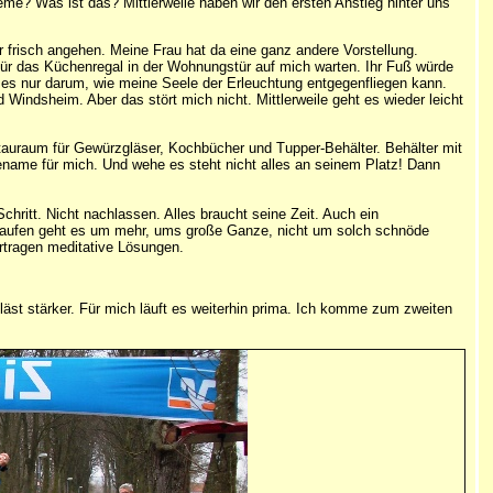
eme? Was ist das? Mittlerweile haben wir den ersten Anstieg hinter uns
frisch angehen. Meine Frau hat da eine ganz andere Vorstellung.
 für das Küchenregal in der Wohnungstür auf mich warten. Ihr Fuß würde
t es nur darum, wie meine Seele der Erleuchtung entgegenfliegen kann.
d Windsheim. Aber das stört mich nicht. Mittlerweile geht es wieder leicht
tauraum für Gewürzgläser, Kochbücher und Tupper-Behälter. Behälter mit
ename für mich. Und wehe es steht nicht alles an seinem Platz! Dann
chritt. Nicht nachlassen. Alles braucht seine Zeit. Auch ein
m Laufen geht es um mehr, ums große Ganze, nicht um solch schnöde
ertragen meditative Lösungen.
äst stärker. Für mich läuft es weiterhin prima. Ich komme zum zweiten