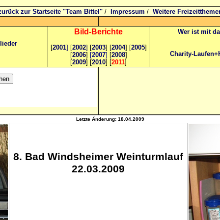
zurück zur Startseite "Team Bittel"
/
Impressum
/
Weitere Freizeittheme
Bild
-B
erichte
Wer ist mit d
lieder
[
2001
]
[
2002
]
[
2003
] [
2004
] [
2005
]
Charity-Laufen+
[
2006
]
[
2007
]
[
2008
]
[
2009
] [
2010
] [
2011
]
Letzte Änderung:
18.04.2009
8. Bad Windsheimer Weinturmlauf
22.03.2009