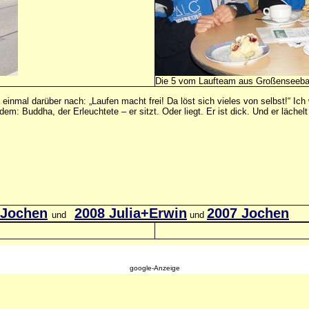
Die 5 vom Laufteam aus Großenseeb
einmal darüber nach: „Laufen macht frei! Da löst sich vieles von selbst!“ Ich
dem: Buddha, der Erleuchtete – er sitzt. Oder liegt. Er ist dick. Und er läche
 Jochen
2008 Julia+Erwin
2007 Jochen
und
und
google-Anzeige