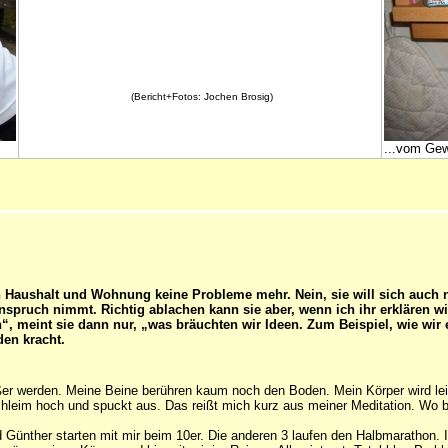
(Bericht+Fotos: Jochen Brosig)
...vom Gew
in Haushalt und Wohnung keine Probleme mehr. Nein, sie will sich auch
pruch nimmt. Richtig ablachen kann sie aber, wenn ich ihr erklären wil
 meint sie dann nur, „was bräuchten wir Ideen. Zum Beispiel, wie wir e
den kracht.
ößer werden. Meine Beine berühren kaum noch den Boden. Mein Körper wird lei
Schleim hoch und spuckt aus. Das reißt mich kurz aus meiner Meditation. Wo
nd Günther starten mit mir beim 10er. Die anderen 3 laufen den Halbmarathon. 