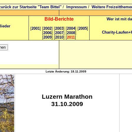
zurück zur Startseite "Team Bittel"
/
Impressum
/
Weitere Freizeittheme
Bild
-B
erichte
Wer ist mit d
lieder
[
2001
]
[
2002
]
[
2003
] [
2004
] [
2005
]
Charity-Laufen+
[
2006
]
[
2007
]
[
2008
]
[
2009
] [
2010
] [
2011
]
Letzte Änderung:
18.11.2009
Luzern Marathon
31.10.2009