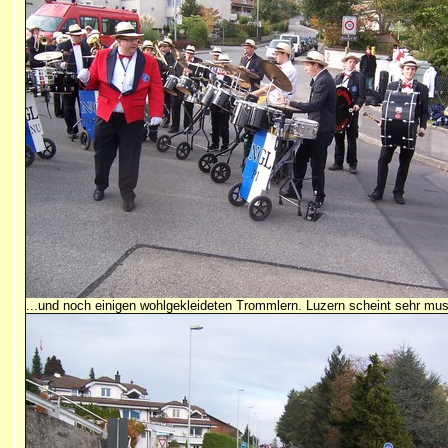
...und noch einigen wohlgekleideten Trommlern. Luzern scheint sehr musi