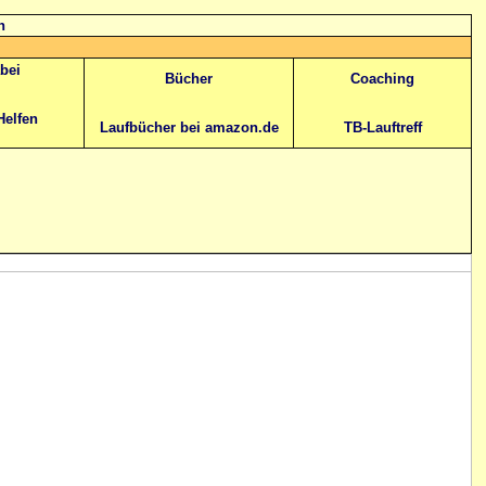
n
abei
Bücher
Coaching
Helfen
Laufbücher bei amazon.de
TB-Lauftreff