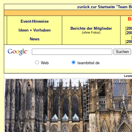
zurück zur Startseite "Team Bi
B
Event-Hinweise
Berichte der Mitglieder
[
20
Ideen + Vorhaben
(ohne Fotos)
[
20
News
[
20
Web
teambittel.de
Letzt