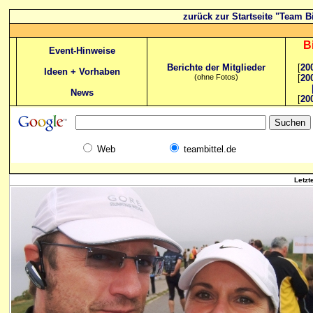
zurück zur Startseite "Team Bi
B
Event-Hinweise
Berichte der Mitglieder
[
20
Ideen + Vorhaben
(ohne Fotos)
[
20
News
[
20
Web
teambittel.de
Letzt