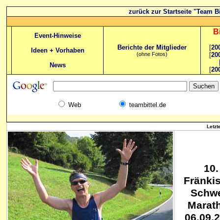
zurück zur Startseite "Team Bi
B
Event-Hinweise
Berichte der Mitglieder
[
20
Ideen + Vorhaben
(ohne Fotos)
[
20
News
[
20
Web
teambittel.de
Letzt
10.
Fränki
Schwe
Marat
06.09.