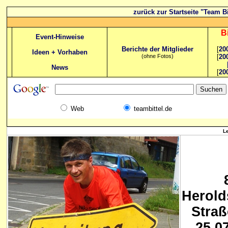
zurück zur Startseite "Team Bi
B
Event-Hinweise
Berichte der Mitglieder
[
20
Ideen + Vorhaben
(ohne Fotos)
[
20
News
[
20
Web
teambittel.de
L
Herold
Straß
25.0