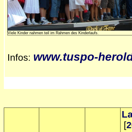
Viele Kinder nahmen teil im Rahmen des Kinderlaufs.
www.tuspo-herol
Infos:
La
[
2