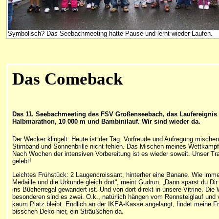
Symbolisch? Das Seebachmeeting hatte Pause und lernt wieder Laufen.
Das Comeback
Das 11. Seebachmeeting des FSV Großenseebach, das Laufereignis f
Halbmarathon, 10 000 m und Bambinilauf. Wir sind wieder da.
Der Wecker klingelt. Heute ist der Tag. Vorfreude und Aufregung mischen
Stirnband und Sonnenbrille nicht fehlen. Das Mischen meines Wettkampfg
Nach Wochen der intensiven Vorbereitung ist es wieder soweit. Unser Train
gelebt!
Leichtes Frühstück: 2 Laugencroissant, hinterher eine Banane. Wie imm
Medaille und die Urkunde gleich dort“, meint Gudrun. „Dann sparst du 
ins Bücherregal gewandert ist. Und von dort direkt in unsere Vitrine. Di
besonderen sind es zwei. O.k., natürlich hängen vom Rennsteiglauf und 
kaum Platz bleibt. Endlich an der IKEA-Kasse angelangt, findet meine 
bisschen Deko hier, ein Sträußchen da.