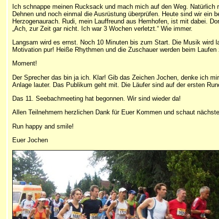
Ich schnappe meinen Rucksack und mach mich auf den Weg. Natürlich 
Dehnen und noch einmal die Ausrüstung überprüfen. Heute sind wir ein b
Herzogenaurach. Rudi, mein Lauffreund aus Hemhofen, ist mit dabei. Dor
„Ach, zur Zeit gar nicht. Ich war 3 Wochen verletzt.“ Wie immer.
Langsam wird es ernst. Noch 10 Minuten bis zum Start. Die Musik wird lau
Motivation pur! Heiße Rhythmen und die Zuschauer werden beim Laufen zu
Moment!
Der Sprecher das bin ja ich. Klar! Gib das Zeichen Jochen, denke ich mir.
Anlage lauter. Das Publikum geht mit. Die Läufer sind auf der ersten Run
Das 11. Seebachmeeting hat begonnen. Wir sind wieder da!
Allen Teilnehmern herzlichen Dank für Euer Kommen und schaut nächstes J
R
un happy and smile!
Euer Jochen