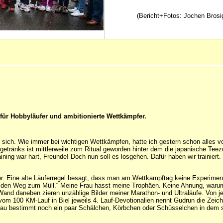
(Bericht+Fotos: Jochen Brosi
ür Hobbyläufer und ambitionierte Wettkämpfer.
 sich. Wie immer bei wichtigen Wettkämpfen, hatte ich gestern schon alles vo
etränks ist mittlerweile zum Ritual geworden hinter dem die japanische Teeze
ing war hart, Freunde! Doch nun soll es losgehen. Dafür haben wir trainiert. 
er. Eine alte Läuferregel besagt, dass man am Wettkampftag keine Experiment
Dir den Weg zum Müll.“ Meine Frau hasst meine Trophäen. Keine Ahnung, war
e Wand daneben zieren unzählige Bilder meiner Marathon- und Ultraläufe. Von je
vom 100 KM-Lauf in Biel jeweils 4. Lauf-Devotionalien nennt Gudrun die Zei
Frau bestimmt noch ein paar Schälchen, Körbchen oder Schüsselchen in dem si