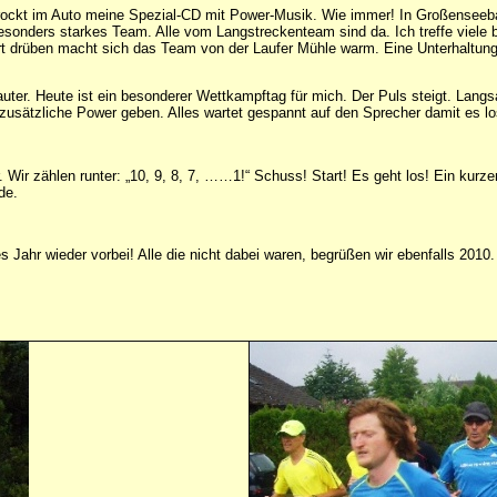
rockt im Auto meine Spezial-CD mit Power-Musik. Wie immer! In Großense
esonders starkes Team. Alle vom Langstreckenteam sind da. Ich treffe viele
t drüben macht sich das Team von der Laufer Mühle warm. Eine Unterhaltung 
ter. Heute ist ein besonderer Wettkampftag für mich. Der Puls steigt. Langsa
sätzliche Power geben. Alles wartet gespannt auf den Sprecher damit es losg
 Wir zählen runter: „10, 9, 8, 7, ……1!“ Schuss! Start! Es geht los! Ein kurze
de.
ahr wieder vorbei! Alle die nicht dabei waren, begrüßen wir ebenfalls 2010.