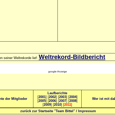
Weltrekord-Bildbericht
n seiner Weltrekorde lief:
google-Anzeige
Laufberichte
[
2001
]
[
2002
]
[
2003
] [
2004
]
hte der Mitglieder
Wer ist mit da
[
2005
] [
2006
]
[
2007
]
[
2008
]
[
2009
] [
2010
] [
2011
]
zurück zur Startseite "Team Bittel"
/
Impressum