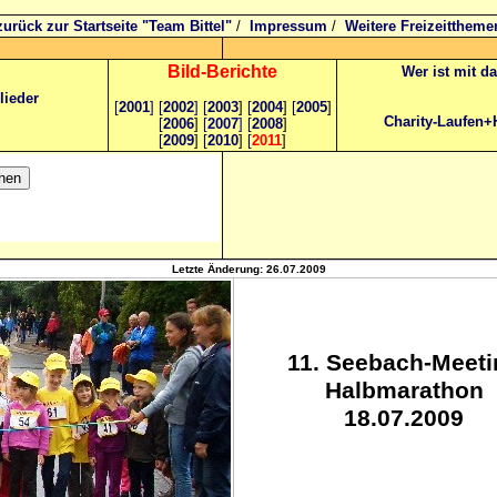
zurück zur Startseite "Team Bittel"
/
Impressum
/
Weitere Freizeittheme
Bild
-B
erichte
Wer ist mit d
lieder
[
2001
]
[
2002
]
[
2003
] [
2004
] [
2005
]
Charity-Laufen+
[
2006
]
[
2007
]
[
2008
]
[
2009
] [
2010
] [
2011
]
Letzte Änderung:
26.07.2009
11. Seebach-Meeti
Halbmarathon
18.07.2009