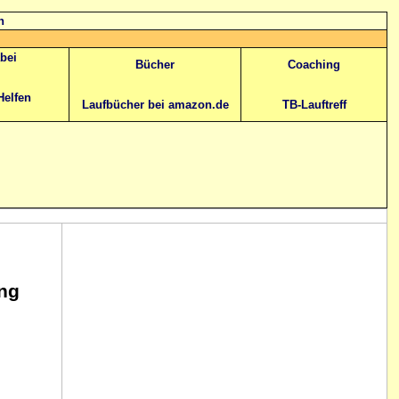
n
abei
Bücher
Coaching
Helfen
Laufbücher bei amazon.de
TB-Lauftreff
ng