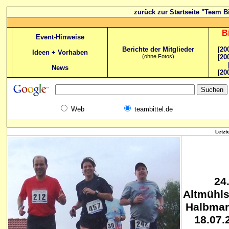
zurück zur Startseite "Team Bi
B
Event-Hinweise
Berichte der Mitglieder
[
20
Ideen + Vorhaben
(ohne Fotos)
[
20
News
[
20
Web
teambittel.de
Letzt
24
Altmühls
Halbmar
18.07.