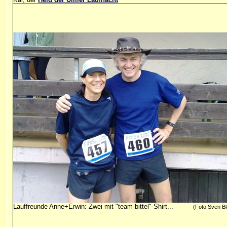
Lauffreunde Anne+Erwin: Zwei mit "team-bittel"-Shirt...
(Foto Sven Bl