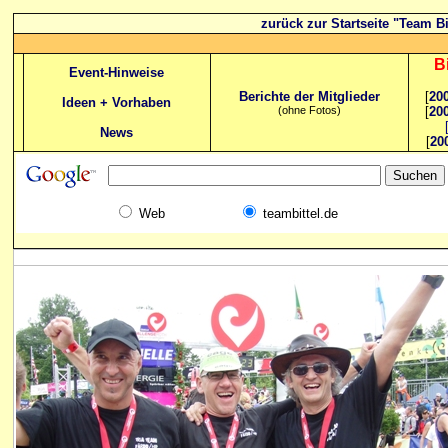
zurück zur Startseite "Team Bi
B
Event-Hinweise
Berichte der Mitglieder
[
20
Ideen + Vorhaben
(ohne Fotos)
[
20
News
[
20
Web
teambittel.de