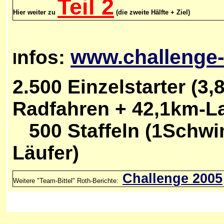
Teil 2
Hier weiter zu
(die zweite Hälfte + Ziel)
www.challenge
nfos:
I
2.500 Einzelstarter (
Radfahren + 42,1km-L
500 Staffeln (1Schwim
Läufer)
Challenge 2005
Weitere "Team-Bittel" Roth-Berichte: