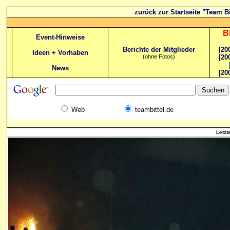
zurück zur Startseite "Team Bi
B
Event-Hinweise
Berichte der Mitglieder
[
20
Ideen + Vorhaben
(ohne Fotos)
[
20
News
[
20
Web
teambittel.de
Letzt