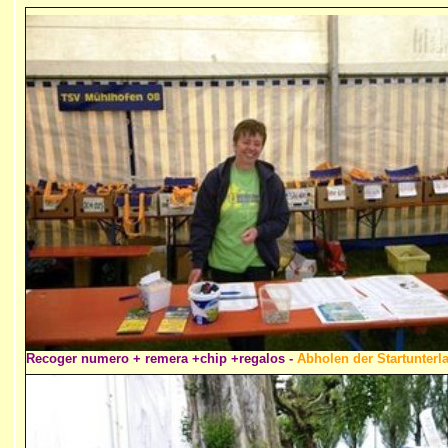
Recoger numero + remera +chip +regalos -
Abholen der Startunterl