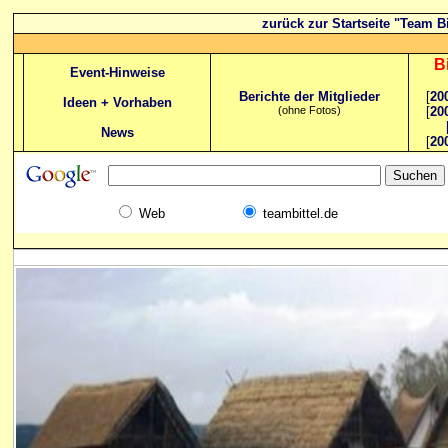
zurück zur Startseite "Team Bi
B
Event-Hinweise
Berichte der Mitglieder
[
20
Ideen + Vorhaben
(ohne Fotos)
[
20
News
[
20
Web
teambittel.de