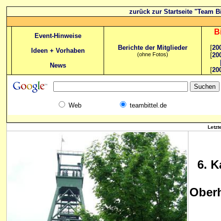
zurück zur Startseite "Team Bi
B
Event-Hinweise
Berichte der Mitglieder
[
20
Ideen + Vorhaben
(ohne Fotos)
[
20
News
[
20
Web
teambittel.de
Letzt
6. K
Ober