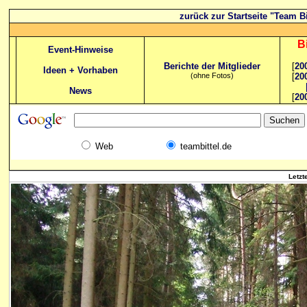
zurück zur Startseite "Team Bi
B
Event-Hinweise
Berichte der Mitglieder
[
20
Ideen + Vorhaben
(ohne Fotos)
[
20
News
[
20
Web
teambittel.de
Letzt