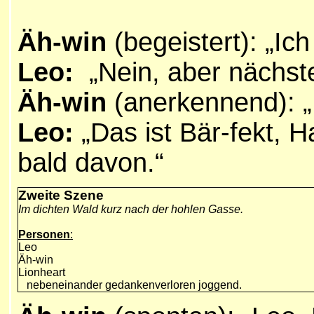
Äh-win
(begeistert): „I
Leo:
„Nein, aber nächste
Äh-win
(anerkennend): „D
Leo:
„Das ist Bär-fekt, Ha
bald davon.“
Zweite Szene
Im dichten Wald kurz nach der hohlen Gasse.
Personen
:
Leo
Äh-win
Lionheart
nebeneinander gedankenverloren joggend.