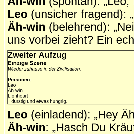
Äh-win
(spontan): „Leo,
Leo
(unsicher fragend): 
Äh-win
(belehrend): „N
uns vorbei zieht? Ein ech
Zweiter Aufzug
Einzige Szene
Wieder zuhause in der Zivilisation.
Personen
:
Leo
Äh-win
Lionheart
durstig und etwas hungrig.
Leo
(einladend): „Hey Äh
Äh-win
: „Hasch Du Kräu