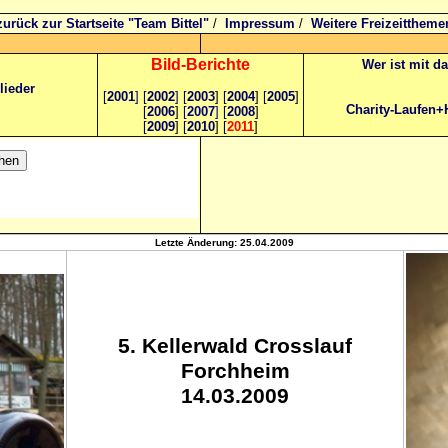
zurück zur Startseite "Team Bittel"
/
Impressum
/
Weitere Freizeittheme
Bild
-B
erichte
Wer ist mit d
lieder
[
2001
]
[
2002
]
[
2003
] [
2004
] [
2005
]
Charity-Laufen+
[
2006
]
[
2007
]
[
2008
]
[
2009
] [
2010
] [
2011
]
Letzte Änderung:
25.04.2009
5. Kellerwald Crosslauf
Forchheim
14.03.2009