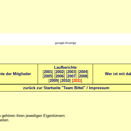
google-Anzeige
Laufberichte
[
2001
]
[
2002
]
[
2003
] [
2004
]
hte der Mitglieder
Wer ist mit da
[
2005
] [
2006
]
[
2007
]
[
2008
]
[
2009
] [
2010
] [
2011
]
zurück zur Startseite "Team Bittel"
/
Impressum
gehören ihren jeweiligen Eigentümern.
eiten.