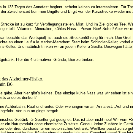
ass in 133 Tagen das Annafest beginnt, scheint keinen zu interessieren. Für
n der Zwischenzeit kommen Brigitte und Birgit von der Kurzstrecke wieder ins 
Strecke ist zu kurz für Verpflegungsstellen. Mist! Und im Ziel gibt es Tee. Wa
gestellt. Vitamine, Mineralien, kühles Nass – Power. Bier! Sofort! Aber wir m
an beachte das Wortspiel) ist auch die Streckenführung für mich. Den Greif-Ke
dachte an einen Lauf a la Medoc-Marathon: Start beim Schindler-Keller, vorb
ns-Keller. Und natürlich trinken wir an jedem Keller a Seidla. Deswegen hät
getränk. Hier die 4 ultimativen Gründe, Bier zu trinken:
 das Alzheimer-Risiko.
amin B6.
gäbe. Aber hier gibt’s keines. Das einzige kühle Nass was wir sehen ist ein k
ests anderes denken?
ine Achterbahn. Rauf und runter. Oder wie singen wir am Annafest: „Auf und 
schgefahr! Von nun an gings bergab.
otonisches Getränk für Sportler gut geeignet. Das ist aber nicht neu! Wir v
ier ein Naturprodukt ohne chemische Zusätze. Genau, keine Zusätze in Geträ
zwei oder drei, durchaus für ein isotonisches Getränk. Weißbier passt zu so g
d bewusst laufen. Wieder einmal rutsche ich weg. Crosslauf eben! Zum letzte