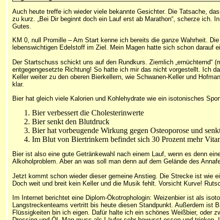
Auch heute treffe ich wieder viele bekannte Gesichter. Die Tatsache, d
zu kurz. „Bei Dir beginnt doch ein Lauf erst ab Marathon“, scherze ich. I
Gutes.
KM 0, null Promille – Am Start kenne ich bereits die ganze Wahrheit. Die 
lebenswichtigen Edelstoff im Ziel. Mein Magen hatte sich schon darauf ein
Der Startschuss schickt uns auf den Rundkurs. Ziemlich „ernüchternd“ (m
entgegengesetzte Richtung! So hatte ich mir das nicht vorgestellt. Ich 
Keller weiter zu den oberen Bierkellern, wie Schwanen-Keller und Hofman
klar.
Bier hat gleich viele Kalorien und Kohlehydrate wie ein isotonisches Sport
Bier verbessert die Cholesterinwerte
Bier senkt den Blutdruck
Bier hat vorbeugende Wirkung gegen Osteoporose und senkt
Im Blut von Biertrinkern befindet sich 30 Prozent mehr Vit
Bier ist also eine gute Getränkewahl nach einem Lauf, wenn es denn eines 
Alkoholproblem. Aber an was soll man denn auf dem Gelände des Annaf
Jetzt kommt schon wieder dieser gemeine Anstieg. Die Strecke ist wie e
Doch weit und breit kein Keller und die Musik fehlt. Vorsicht Kurve! Rut
Im Internet berichtet eine Diplom-Ökotrophologin: Weizenbier ist als is
Langstreckenteams vertritt bis heute diesen Standpunkt. Außerdem ist B
Flüssigkeiten bin ich eigen. Dafür halte ich ein schönes Weißbier, oder 
Dressing und Öl. Man muss als Läufer sehr bewusst essen und trinken. Un