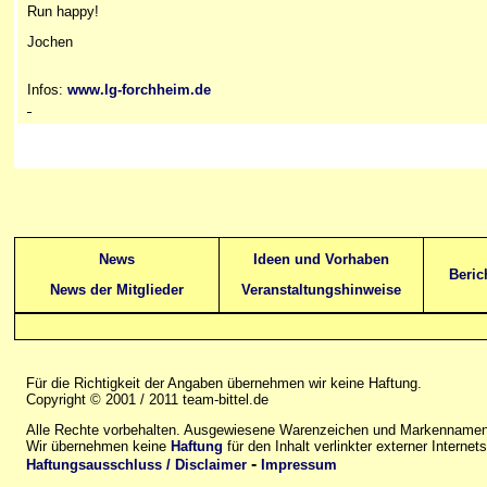
Run ha
ppy!
Jochen
Infos:
www.lg-forchheim.de
News
Ideen und Vorhaben
Beric
News der Mitglieder
Veranstaltungshinweise
Für die Richtigkeit der Angaben übernehmen wir keine Haftung.
Copyright © 2001 / 2011 team-bittel.de
Alle Rechte vorbehalten. Ausgewiesene Warenzeichen und Markennamen 
Wir übernehmen keine
Haftung
für den Inhalt verlinkter externer Internets
-
Haftungsausschluss / Disclaimer
Impressum