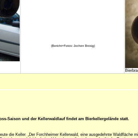
(Bericht+Fotos: Jochen Brosig)
Bierbra
s-Saison und der Kellerwaldlauf findet am Bierkellergelände statt.
eute die Keller. „Der Forchheimer Kellerwald, eine ausgedehnte Waldfläche m