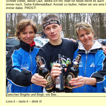
Schnell vorbei, dieser Lauf, denke ich mir. Aber für heute reicht es auch
immer noch. Siehe Kellerwaldlauf. Anstatt zu laufen, hätten wir uns eine 
immer dabei. PROST!
Zwischen Brigitte und Birgit, mit Bier...
Love it – taste it – drink it!