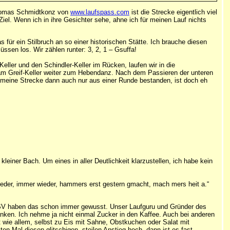
 Thomas Schmidtkonz von
www.laufspass.com
ist die Strecke eigentlich viel
Ziel. Wenn ich in ihre Gesichter sehe, ahne ich für meinen Lauf nichts
s für ein Stilbruch an so einer historischen Stätte. Ich brauche diesen
üssen los. Wir zählen runter: 3, 2, 1 – Gsuffa!
ller und den Schindler-Keller im Rücken, laufen wir in die
ei am Greif-Keller weiter zum Hebendanz. Nach dem Passieren der unteren
te meine Strecke dann auch nur aus einer Runde bestanden, ist doch eh
leiner Bach. Um eines in aller Deutlichkeit klarzustellen, ich habe kein
nieder, immer wieder, hammers erst gestern gmacht, mach mers heit a.“
om FSV haben das schon immer gewusst. Unser Laufguru und Gründer des
nken. Ich nehme ja nicht einmal Zucker in den Kaffee. Auch bei anderen
ut wie allem, selbst zu Eis mit Sahne, Obstkuchen oder Salat mit
n Mal diesen glitschigen, steilen Anstieg hoch, dann ist es fast