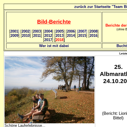
zurück zur Startseite "Team Bi
Bild
-B
erichte
Berichte der
(ohne B
[
2001
]
[
2002
]
[
2003
] [
2004
] [
2005
] [
2006
]
[
2007
]
[
2008
]
[
2009
] [
2010
] [
2011
] [
2012
] [
2013
] [
2014
] [
2015
] [
2016
]
[
2017
]
[
2018
]
Wer ist mit dabei
Bucht
Letzt
25
.
Albmarat
24.10.2
(Bericht: Lion
Bittel)
Schöne Lauferlebnisse...