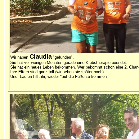
Claudia
Wir haben
"gefunden".
Sie hat vor wenigen Monaten gerade eine Krebstherapie beendet.
Sie hat ein neues Leben bekommen. Wer bekommt schon eine 2. Chan
Ihre Eltern sind ganz toll (wir sehen sie später noch).
Und: Laufen hilft ihr, wieder "auf die Füße zu kommen".