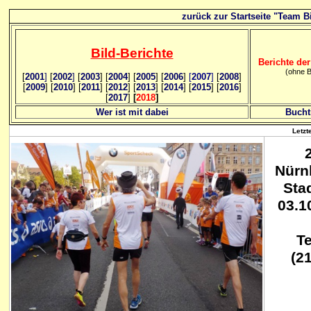
zurück zur Startseite "Team Bi
Bild
-B
erichte
Berichte der
(ohne B
[
2001
]
[
2002
]
[
2003
] [
2004
] [
2005
] [
2006
]
[
2007
]
[
2008
]
[
2009
] [
2010
] [
2011
] [
2012
] [
2013
] [
2014
] [
2015
] [
2016
]
[
2017
]
[
2018
]
Wer ist mit dabei
Bucht
Letzt
Nürn
Sta
03.1
Te
(2