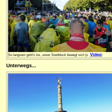
Video
So langsam geht's los, unser Startblock bewegt sich (s.
)
Unterwegs
...