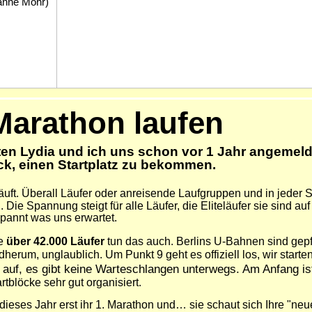
anne Mohr)
Marathon laufen
ten Lydia und ich uns schon vor 1 Jahr angemelde
k, einen Startplatz zu bekommen.
läu
ft.
Ü
berall Läufer oder anreisende Laufgruppen und i
n
jeder S
 Spannung steigt für alle Läufer, die Eliteläufer sie sind auf 
spannt was uns erwartet.
re
über 42.000 Läufer
tun das auch. Berlins U-Bahnen sind gepfr
herum, unglaublich. Um Punkt 9 geht es offiziell los, wir starten
r auf, es gibt keine Warteschlangen unterwegs.
Am Anfang ist
tblöcke sehr gut organisiert.
es dieses Jahr erst ihr 1. Marathon und… sie schaut sich Ihre "n