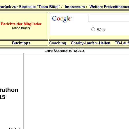
zurück zur Startseite "Team Bittel"
/
Impressum
/
Weitere Freizeittheme
Berichte der Mitglieder
(ohne Bilder)
Web
Buchtipps
Coaching
Charity-Laufen+Helfen
TB-Lauft
Letzte Änderung:
09.12.2015
arathon
15