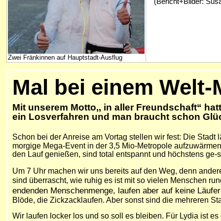
(Bericht+Bilder: Sus
Zwei Fränkinnen auf Hauptstadt-Ausflug
Mal bei einem Welt-
Mit unserem Motto,, in aller Freundschaft“ hat
ein Losverfahren und man braucht schon Glüc
Schon bei der Anreise am Vortag stellen wir fest: Die Stadt 
morgige Mega-Event in der 3,5 Mio-Metropole aufzuwärmen. Die
den Lauf genießen, sind total entspannt und höchstens ge-
Um 7 Uhr machen wir uns bereits auf den Weg, denn ande
sind überrascht, wie ruhig es ist mit so vielen Menschen rund
endenden Menschenmenge,
laufen aber auf keine Läufe
Blöde, die Zickzacklaufen. Aber sonst sind die mehreren Star
Wir laufen locker los und so soll es bleiben. Für Lydia ist 