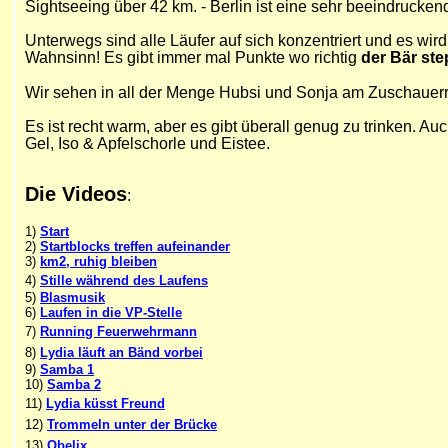
Sightseeing über 42 km. - Berlin ist eine sehr beeindrucken
Unterwegs sind alle Läufer auf sich konzentriert und es wi
Wahnsinn!
Es gibt immer mal Punkte wo richtig
der Bär ste
Wir sehen in all der Menge Hubsi und Sonja am Zuschauerran
Es ist recht warm, aber es gibt überall genug zu trinken. Au
Gel, Iso & Apfelschorle und Eistee.
Die Videos
:
1)
Start
2)
Startblocks treffen aufeinander
3)
km2, ruhig bleiben
4)
Stille während des Laufens
5)
Blasmusik
6)
Laufen in die VP-Stelle
7)
Running Feuerwehrmann
8)
Lydia läuft an Bänd vorbei
9)
Samba 1
10)
Samba 2
11)
Lydia küsst Freund
12)
Trommeln unter der Brücke
13)
Obelix