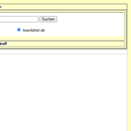
n
teambittel.de
reff