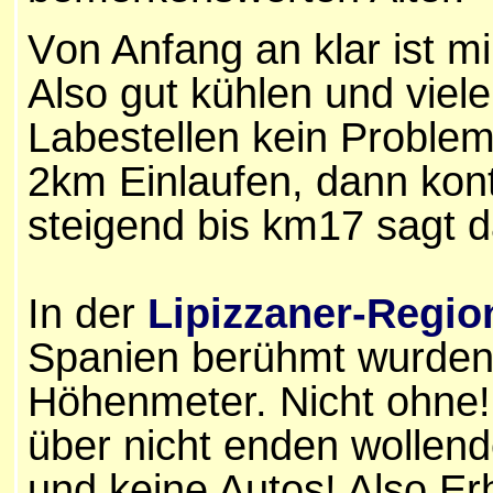
V
on Anfang an klar ist mi
Also gut kühlen und viel
Labestellen kein Problem 
2km
Einlaufen, dann kon
steigend
bis km1
7 sagt d
In der
Lipizzaner-Regio
Spanien berühmt wurden,
Höhenmeter. Nicht ohne!
über nicht enden wollen
und keine Autos! Also Er