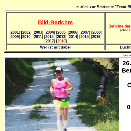
zurück zur Startseite "Team Bi
Bild
-B
erichte
Berichte der
(ohne B
[
2001
]
[
2002
]
[
2003
] [
2004
] [
2005
] [
2006
]
[
2007
]
[
2008
]
[
2009
] [
2010
] [
2011
] [
2012
] [
2013
] [
2014
] [
2015
] [
2016
]
[
2017
]
[
2018
]
Wer ist mit dabei
Bucht
Letzt
26
Be
Ö
0