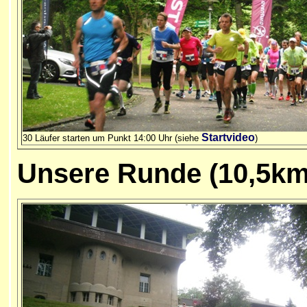
Startvideo
30 Läufer starten um Punkt 14:00 Uhr (siehe
)
Unsere
Runde (10,5km