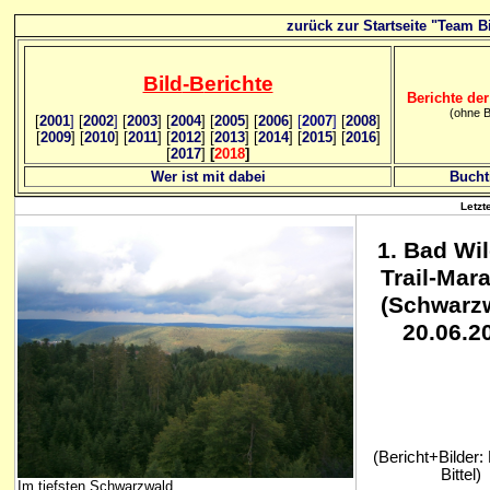
zurück zur Startseite "Team Bi
Bild
-B
erichte
Berichte der
(ohne B
[
2001
]
[
2002
]
[
2003
] [
2004
] [
2005
] [
2006
]
[
2007
]
[
2008
]
[
2009
] [
2010
] [
2011
] [
2012
] [
2013
] [
2014
] [
2015
] [
2016
]
[
2017
]
[
2018
]
Wer ist mit dabei
Bucht
Letzt
1. Bad Wi
Trail-
Mara
(Schwarz
20.06.2
(Bericht+Bilder: 
Bittel)
Im tiefsten Schwarzwald...