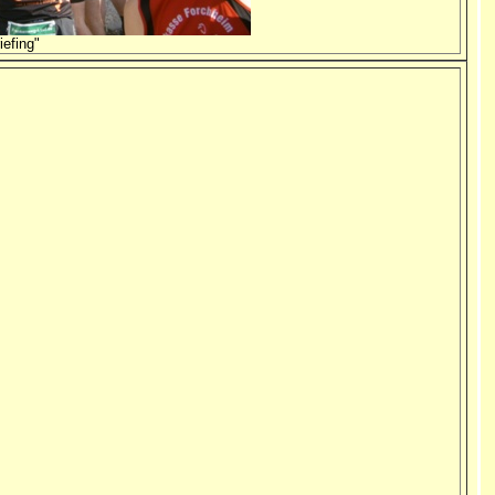
iefing"