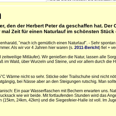
n
r, den der Herbert Peter da geschaffen hat. Der O
er mal Zeit für einen Naturlauf im schönsten Stüc
enharald, "mach ich gemütlich einen Naturlauf". - Sehr sponta
 immer. Als wir vor 4 Jahren hier waren (s.
2011-Bericht
) fiel + v
 zeitweilige Mitläufer). Wir genießen die Natur, lassen alle So
aß im Wald, über Wurzeln und Steine, und vor allem durch die 
5°C Wärme nicht so sehr. Stöcke oder Trailschuhe sind nicht nöti
tgängig, bei Nässe aber an den Steigungen rutschig. Man sollt
tanisch: Ein paar Wasserflaschen mit Bechern erwarten uns. Nat
rucksack wie wir beide. Mit fortlaufenden Stunden wird das Ang
en (15km, 24km, 42km) und die Siegesfeier-Halle ist voll. Im J