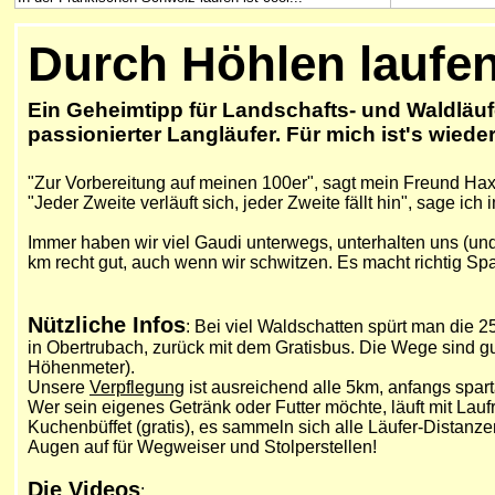
Durch Höhlen laufe
Ein Geheimtipp für Landschafts- und Waldläufe
passionierter Langläufer. Für mich ist's wied
"Zur Vorbereitung auf meinen 100er", sagt mein Freund Hax
"Jeder Zweite verläuft sich, jeder Zweite fällt hin", sage ich
Immer haben wir viel Gaudi unterwegs, unterhalten uns (und
km recht gut, auch wenn wir schwitzen. Es macht richtig Sp
Nützliche Infos
: Bei viel Waldschatten spürt man die 2
in Obertrubach, zurück mit dem Gratisbus. Die Wege sind gu
Höhenmeter).
Unsere
Verpflegung
ist ausreichend alle 5km, anfangs spar
Wer sein eigenes Getränk oder Futter möchte, läuft mit Lauf
Kuchenbüffet (gratis), es sammeln sich alle Läufer-Distanz
Augen auf für Wegweiser und Stolperstellen!
Die Videos
: