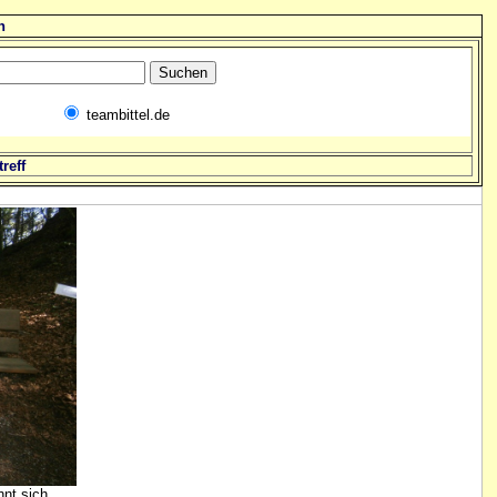
n
teambittel.de
reff
hnt sich