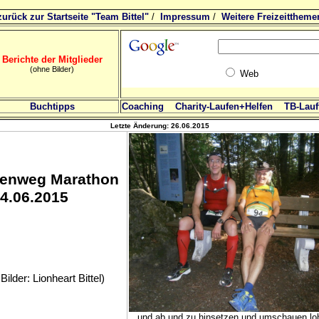
zurück zur Startseite "Team Bittel"
/
Impressum
/
Weitere Freizeittheme
Berichte der Mitglieder
(ohne Bilder)
Web
Buchtipps
Coaching
Charity-Laufen+Helfen
TB-Lauft
Letzte Änderung:
26.06.2015
kenweg Marathon
4.06.2015
ilder: Lionheart Bittel)
...und ab und zu hinsetzen und umschauen lo