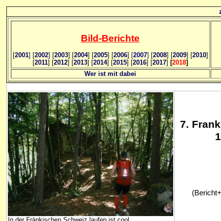
Bild
-B
erichte
[
2001
]
[
2002
]
[
2003
] [
2004
] [
2005
] [
2006
]
[
2007
]
[
2008
] [
2009
] [
2010
]
[
2011
] [
2012
] [
2013
] [
2014
] [
2015
] [
2016
] [
2017
]
[
2018
]
Wer ist mit dabei
7
. Fran
1
(Bericht+B
In der Fränkischen Schweiz laufen ist cool...