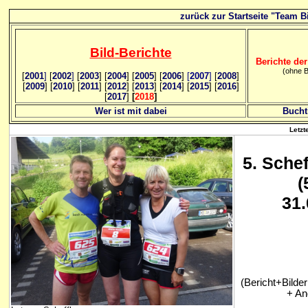
zurück zur Startseite "Team Bi
Bild
-B
erichte
Berichte der
(ohne B
[
2001
]
[
2002
]
[
2003
] [
2004
] [
2005
] [
2006
]
[
2007
]
[
2008
]
[
2009
] [
2010
] [
2011
] [
2012
] [
2013
] [
2014
] [
2015
] [
2016
]
[
2017
]
[
2018
]
Wer ist mit dabei
Bucht
Letzt
5
. Schef
(
31.
(Bericht+Bilde
+ An