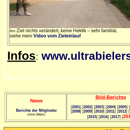
Ziel nichts verändert, keine Hektik – sehr familiär,
Am
siehe mein
Video vom Zieleinlauf
Infos
www.ultrabieler
:
Bild
-B
erichte
News
[
2001
]
[
2002
]
[
2003
] [
2004
] [
2005
] [
Berichte der Mitglieder
[
2008
] [
2009
] [
2010
] [
2011
] [
2012
] [
(ohne Bilder)
20
[
2015
] [
2016
] [
2017
] [