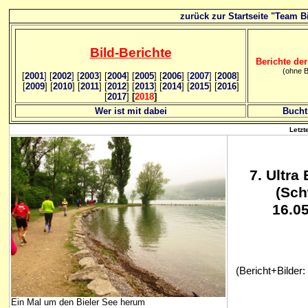
zurück zur Startseite "Team Bi
Bild
-B
erichte
Berichte der
(ohne B
[
2001
]
[
2002
]
[
2003
] [
2004
] [
2005
] [
2006
]
[
2007
]
[
2008
]
[
2009
] [
2010
] [
2011
] [
2012
] [
2013
] [
2014
] [
2015
] [
2016
]
[
2017
]
[
2018
]
Wer ist mit dabei
Bucht
Letzt
7. Ultra
(Sch
16.0
(Bericht+Bilder
Ein Mal um den Bieler See herum