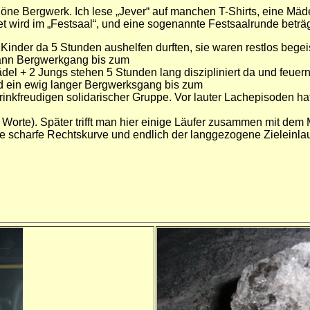
chöne Bergwerk. Ich lese „Jever“ auf manchen T-Shirts, eine Mäde
t wird im „Festsaal“, und eine sogenannte Festsaalrunde beträgt
inder da 5 Stunden aushelfen durften, sie waren restlos begeis
dann Bergwerkgang bis zum
el + 2 Jungs stehen 5 Stunden lang diszipliniert da und feuer
nd ein ewig langer Bergwerksgang bis zum
n trinkfreudigen solidarischer Gruppe. Vor lauter Lachepisoden 
 Worte). Später trifft man hier einige Läufer zusammen mit de
e scharfe Rechtskurve und endlich der langgezogene Zieleinlau