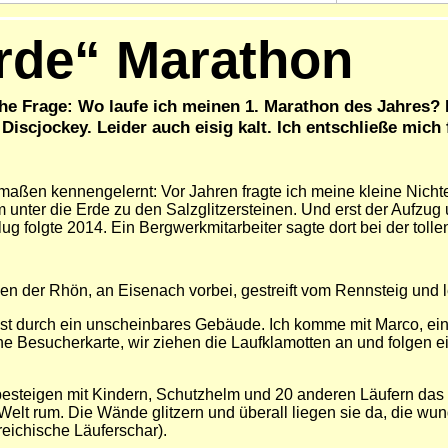
Erde“ Marathon
eiche Frage: Wo laufe ich meinen 1. Marathon des Jahre
Discjockey. Leider auch eisig kalt. Ich entschließe mich
maßen kennengelernt: Vor Jahren fragte ich meine kleine Nicht
unter die Erde zu den Salzglitzersteinen. Und erst der Aufzug
ug folgte 2014. Ein Bergwerkmitarbeiter sagte dort bei der toll
ben der Rhön, an Eisenach vorbei, gestreift vom Rennsteig und 
t ist durch ein unscheinbares Gebäude. Ich komme mit Marco, e
 Besucherkarte, wir ziehen die Laufklamotten an und folgen ei
besteigen mit Kindern, Schutzhelm und 20 anderen Läufern das 
Welt rum. Die Wände glitzern und überall liegen sie da, die wun
rreichische Läuferschar).