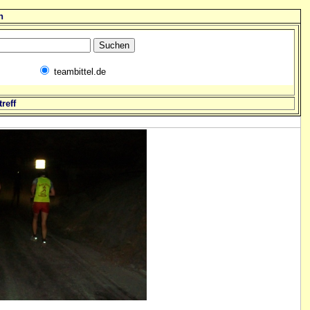
n
teambittel.de
reff