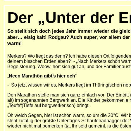
D
er „Unter der 
So stellt sich doch jedes Jahr immer wieder die gl
aber… eisig kalt! Rodgau? Auch super, vor allem der 
warm!
Merkers? Wo liegt das denn? Ich habe diesen Ort folgender
deinem bisschen Erdenleben?“ -
„Nach Merkers schön warm 
Begeisterung. Woow, hört sich gut an, und der Familienausfl
„
Neen Marathön gibt’s hier och
“
- So jetzt wissen wir es, Merkers liegt im Thüringischen ne
Den Marathon stelle man sich ganz einfach vor: Der Eintrit
alt) im sogenannten Bergwerk an. Die Kinder bekommen eine
„Teufe“(Tiefe auf bergwerkerisch) bringt.
Oh welch Segen, hier ist schön warm, so um die 20°C. Wir 
steht zufällig der größte Untertages-Schaufelradbagger der 
wieder nicht mal bemerken (ja, Ihr seid gemeint, ja die öste