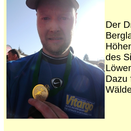
Der Dr
Bergl
Höhen
des S
Löwen
Dazu f
Wälde