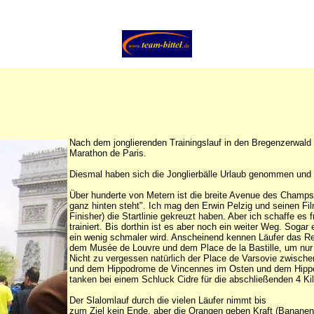
Nach dem jonglierenden Trainingslauf in den Bregenzerwald 
Marathon de Paris.
Diesmal haben sich die Jonglierbälle Urlaub genommen und 
Über hunderte von Metern ist die breite Avenue des Champs
ganz hinten steht". Ich mag den Erwin Pelzig und seinen Fi
Finisher) die Startlinie gekreuzt haben. Aber ich schaffe es 
trainiert. Bis dorthin ist es aber noch ein weiter Weg. Sog
ein wenig schmaler wird. Anscheinend kennen Läufer das Re
dem Musée de Louvre und dem Place de la Bastille, um nur 
Nicht zu vergessen natürlich der Place de Varsovie zwische
und dem Hippodrome de Vincennes im Osten und dem Hippod
tanken bei einem Schluck Cidre für die abschließenden 4 Ki
Der Slalomlauf durch die vielen Läufer nimmt bis
zum Ziel kein Ende, aber die Orangen geben Kraft (Bananen