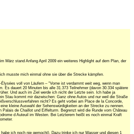
im März stand Anfang April 2009 ein weiteres Highlight auf dem Plan, der
ich musste mich einmal ohne sie über die Strecke kämpfen.
-Élysées voll von Läufern – "Vorne ist verdammt weit weg, wenn man
lm. Es dauert 20 Minuten bis alle 31.373 Teilnehmer (davon 30.334 spätere
früher. Und auch im Ziel werde ich nicht der Letzte sein. Ich habe ja
ar ein Stau kommt mir dazwischen: Ganz ohne Autos und nur weil die Straße
ißverschlussverfahren nicht? Es geht vorbei am Place de la Concorde,
eine kleine Auswahl der Sehenswürdigkeiten an der Strecke zu nennen.
n Palais de Chaillot und Eiffelturm. Begrenzt wird die Runde vom Château
rome d Auteuil im Westen. Bei Letzterem heißt es noch einmal Kraft
lometer.
 habe ich noch nie gemocht). Dazu trinke ich nur Wasser und diesen 1