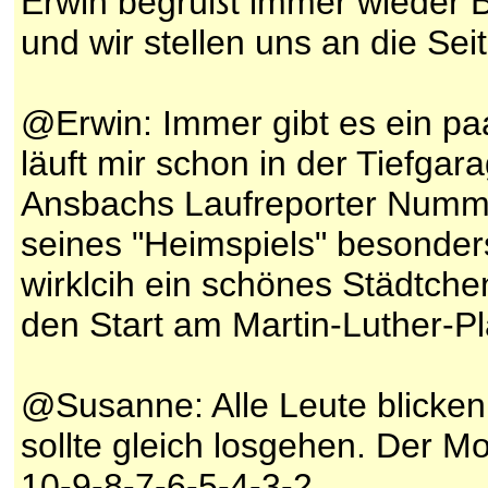
Erwin begrüßt immer wieder Be
und wir stellen uns an die Sei
@Erwin: Immer gibt es ein pa
läuft mir schon in der Tiefga
Ansbachs Laufreporter Nummer
seines "Heimspiels" besonder
wirklcih ein schönes Städtche
den Start am Martin-Luther-Pl
@Susanne: Alle Leute blicken
sollte gleich losgehen. Der M
10-9-8-7-6-5-4-3-2...