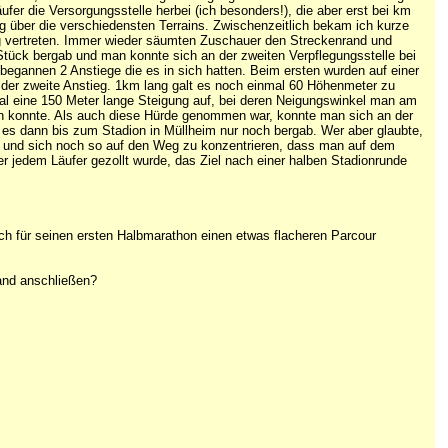
r die Versorgungsstelle herbei (ich besonders!), die aber erst bei km
g über die verschiedensten Terrains. Zwischenzeitlich bekam ich kurze
g vertreten. Immer wieder säumten Zuschauer den Streckenrand und
 Stück bergab und man konnte sich an der zweiten Verpflegungsstelle bei
 begannen 2 Anstiege die es in sich hatten. Beim ersten wurden auf einer
er zweite Anstieg. 1km lang galt es noch einmal 60 Höhenmeter zu
mal eine 150 Meter lange Steigung auf, bei deren Neigungswinkel man am
en konnte. Als auch diese Hürde genommen war, konnte man sich an der
 es dann bis zum Stadion in Müllheim nur noch bergab. Wer aber glaubte,
n und sich noch so auf den Weg zu konzentrieren, dass man auf dem
er jedem Läufer gezollt wurde, das Ziel nach einer halben Stadionrunde
 sich für seinen ersten Halbmarathon einen etwas flacheren Parcour
mand anschließen?