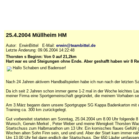
25.4.2004 Müllheim HM
Autor: ErwinBittel E-Mail:
erwin@teambittel.de
Letzte Änderung: 09.06.2004 14:22:48
Thorsten s Beginn: Von 0 auf 21,2km
Hart war es und Steigungen ohne Ende. Aber geshafft haben wir 8 R
Hallo Schaben und Badenser!
Nach 24 Jahren aktivem Handballspielen habe ich nun nach der letzten Sa
Da ich seit 2 Jahren schon immer gerne 1-2 mal in der Woche leichtes La
meiner Firma eine Sportgemeinschaft gegründet, die meinem Vorhaben s
Am 3.März begann dann unsere Sportgruppe SG Kappa Badenkarton mit dem 
Training ca. 300 km zurückgelegt.
Gut vorbereitet starteten am Sonntag, 25.04.2004 um 8.00 Uhr folgende
Wunsch, Gerwin Merkel , Peter Weber und meine Wenigkeit Thorsten Wacke
Startschuss zum Halbmarathon um 13 Uhr. Ein komisches flaues Gefühl gi
Wochen alten Sohn Finn sein, und und und. Aber der Start kam immer nä
Um 13.00 Uhr fiel dann endlich der Startschuss. Der 650 Läufer umfassen