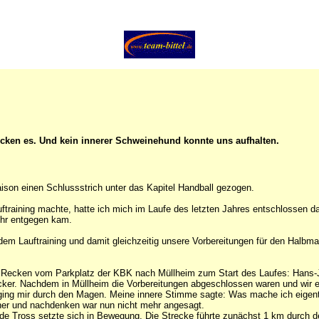
ecken es. Und kein innerer Schweinehund konnte uns aufhalten.
ison einen Schlussstrich unter das Kapitel Handball gezogen.
uftraining machte, hatte ich mich im Laufe des letzten Jahres entschlossen 
ehr entgegen kam.
Lauftraining und damit gleichzeitig unsere Vorbereitungen für den Halbmar
 8 Recken vom Parkplatz der KBK nach Müllheim zum Start des Laufes: Hans-J
r. Nachdem in Müllheim die Vorbereitungen abgeschlossen waren und wir ein
ng mir durch den Magen. Meine innere Stimme sagte: Was mache ich eigentli
her und nachdenken war nun nicht mehr angesagt.
de Tross setzte sich in Bewegung. Die Strecke führte zunächst 1 km durch de