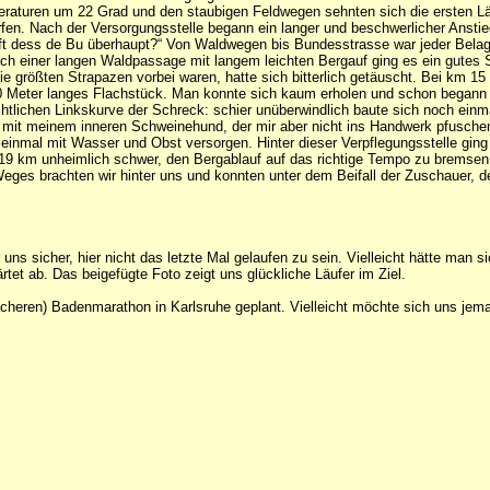
raturen um 22 Grad und den staubigen Feldwegen sehnten sich die ersten Läufe
fen. Nach der Versorgungsstelle begann ein langer und beschwerlicher Anstie
ft dess de Bu überhaupt?“ Von Waldwegen bis Bundesstrasse war jeder Bela
. Nach einer langen Waldpassage mit langem leichten Bergauf ging es ein gutes
ie größten Strapazen vorbei waren, hatte sich bitterlich getäuscht. Bei km 15
Meter langes Flachstück. Man konnte sich kaum erholen und schon begann d
ichtlichen Linkskurve der Schreck: schier unüberwindlich baute sich noch ein
se mit meinem inneren Schweinehund, der mir aber nicht ins Handwerk pfusch
einmal mit Wasser und Obst versorgen. Hinter dieser Verpflegungsstelle ging
 19 km unheimlich schwer, den Bergablauf auf das richtige Tempo zu bremse
Weges brachten wir hinter uns und konnten unter dem Beifall der Zuschauer, d
r uns sicher, hier nicht das letzte Mal gelaufen zu sein. Vielleicht hätte man
tet ab. Das beigefügte Foto zeigt uns glückliche Läufer im Ziel.
acheren) Badenmarathon in Karlsruhe geplant. Vielleicht möchte sich uns je