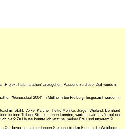
das „Projekt Halbmarathon“ anzugehen. Passend zu dieser Zeit wurde in
athon "Genusslauf 2004" in Müllheim bei Freiburg. Insgesamt wurden im
oachim Stahl, Volker Karcher, Heiko Möhrke, Jürgen Wieland, Bernhard
en kleinen Teil der Strecke sehen konnten, warteten wir nervös auf den
ch hier? Zu Hause könnte ich jetzt bei meiner Frau und unserem 9
n Ort, bevor es in einer langen Steigung bis km 5 durch die Weinberge