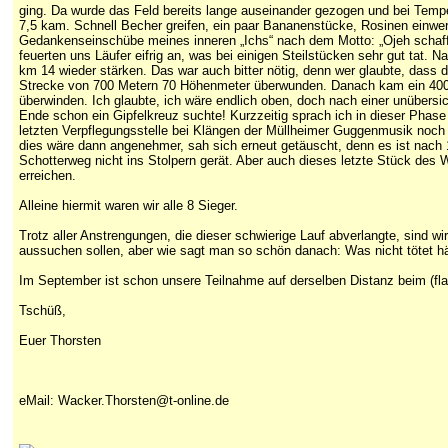
ging. Da wurde das Feld bereits lange auseinander gezogen und bei Tempe
7,5 kam. Schnell Becher greifen, ein paar Bananenstücke, Rosinen einwer
Gedankenseinschübe meines inneren „Ichs“ nach dem Motto: „Ojeh schaf
feuerten uns Läufer eifrig an, was bei einigen Steilstücken sehr gut tat
km 14 wieder stärken. Das war auch bitter nötig, denn wer glaubte, dass d
Strecke von 700 Metern 70 Höhenmeter überwunden. Danach kam ein 400 
überwinden. Ich glaubte, ich wäre endlich oben, doch nach einer unübers
Ende schon ein Gipfelkreuz suchte! Kurzzeitig sprach ich in dieser Pha
letzten Verpflegungsstelle bei Klängen der Müllheimer Guggenmusik noch 
dies wäre dann angenehmer, sah sich erneut getäuscht, denn es ist nach
Schotterweg nicht ins Stolpern gerät. Aber auch dieses letzte Stück des 
erreichen.
Alleine hiermit waren wir alle 8 Sieger.
Trotz aller Anstrengungen, die dieser schwierige Lauf abverlangte, sind wi
aussuchen sollen, aber wie sagt man so schön danach: Was nicht tötet här
Im September ist schon unsere Teilnahme auf derselben Distanz beim (fl
Tschüß,
Euer Thorsten
eMail: Wacker.Thorsten@t-online.de