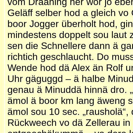
vom Drääning her wor jo eben
Geläff selber hod a gleich v
boor Jogger überholt hod, gin
mindestens doppelt sou laut 
sen die Schnellere dann ä 
richtich geschlaucht. Do muss
Wende hod dä Alex än Rolf un
Uhr gäguggd – ä halbe Minud
genau ä Minuddä hinnä dro. „O
ämol ä boor km lang äweng s
ämol sou 10 sec. „rausholä“,
Rückweech vo dä Zellerau in 