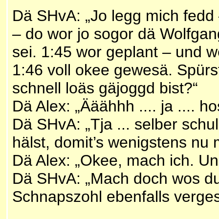
Dä SHvA:
„Jo legg mich fedd 
– do wor jo sogor dä Wolfgang
sei. 1:45 wor geplant – und we
1:46 voll okee gewesä. Spürs
schnell loäs gäjoggd bist?“
Dä Alex: „Ääähhh .... ja .... ho
Dä SHvA: „Tja ... selber schul
hälst, domit’s wenigstens nu 
Dä Alex: „Okee, mach ich. Un
Dä SHvA: „Mach doch wos du w
Schnapszohl ebenfalls verges