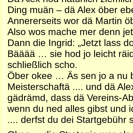
Ding muän – dä Alex öber ebe
Annererseits wor dä Martin ö
Also wos mache mer denn jet
Dann die Ingrid: „Jetzt lass
Bääää … sie hod jo leicht räi
schließlich scho.
Öber okee … Äs sen jo a nu 
Meisterschaftä .... und dä Al
gädrämd, dass dä Vereins-Ab
wenn du ned alles gibst und i
.... derfst du dei Startgebüh