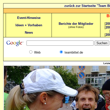
zurück zur Startseite "Team Bi
B
Event-Hinweise
Berichte der Mitglieder
[
20
Ideen + Vorhaben
(ohne Fotos)
[
20
News
[
20
Web
teambittel.de
Letzt