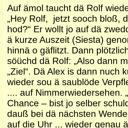
Auf ämol taucht dä Rolf wiede
„Hey Rolf, jetzt sooch bloß, 
hod?“ Er wollt jo auf dä zwed
ä kurze Auszeit (Siesta) ge
hinnä o gäflitzt. Dann plötzli
söüchd dä Rolf: „Also dann m
„Ziel“. Dä Alex is dann nuch
wieder sou ä saublöde Verpfle
.... auf Nimmerwiedersehen. „
Chance – bist jo selber schul
dauß bei dä nächsten Wende 
auf die Uhr ... wieder genau