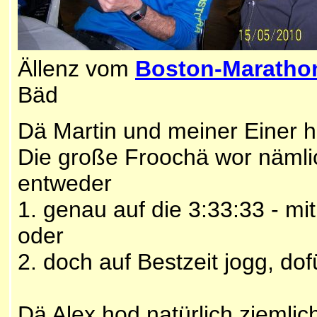
Ällenz vom
Boston-Maratho
Bäd
Dä Martin und meiner Einer hö
Die große Froochä wor nämli
entweder
1. genau auf die 3:33:33 - mi
oder
2. doch auf Bestzeit jogg, do
Dä Alex hod natürlich ziemlich