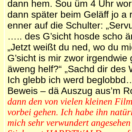
dann hem. Sou üm 4 Uhr wor d
dann später beim Geläff jo a 
enner auf die Schulter: „Ser
….. des G’sicht hosde scho 
„Jetzt weißt du ned, wo du mi
G’sicht is mir zwor irgendwie
äweng helf?“ „Sachd dir des 
Ich glebb ich werd beglobb
Beweis – dä Auszug aus’m Ro
dann den von vielen kleinen Fil
vorbei gehen. Ich habe ihn natür
mich sehr verwundert angesehen 