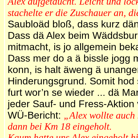
Alex aufgetaucht. Leicht und loc
stachelte er die Zuschauer an, d
Saubloäd bloß, dass kurz dän
Dass dä Alex beim Wäddsbur
mitmacht, is jo allgemein be
Dass mer do a ä bissle jogg 
konn, is halt äweng ä unange
Hinderungsgrund. Somit hod s
furt wor’n se wieder ... dä M
jeder Sauf- und Fress-Aktion
WÜ-Bericht:
„Alex wollte auch 
dann bei Km 18 eingeholt.
Kaum hatte uns Alex eingeholt hi