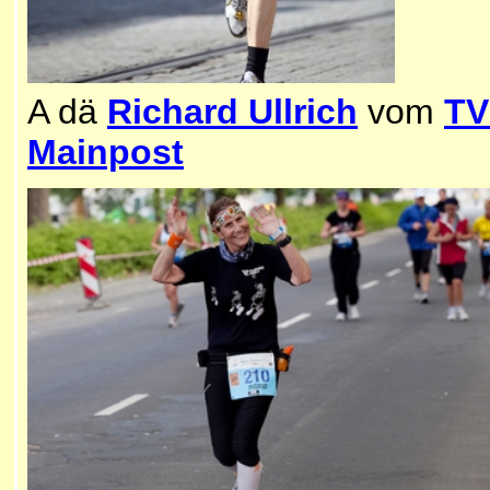
A dä
Richard Ullrich
vom
TV
Mainpost