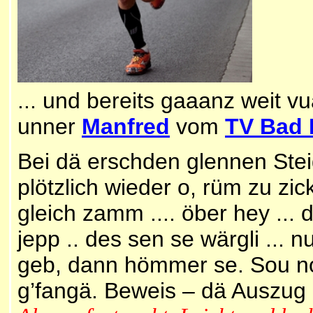
... und bereits gaaanz weit 
unner
Manfred
vom
TV Bad 
Bei dä erschden glennen Stei
plötzlich wieder o, rüm zu zi
gleich zamm .... öber hey ... 
jepp .. des sen se wärgli ...
geb, dann hömmer se. Sou no
g’fangä. Beweis – dä Auszug