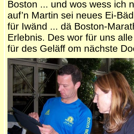
Boston ... und wos wess ich n
auf’n Martin sei neues Ei-Bäd
für Iwänd ... dä Boston-Mara
Erlebnis. Des wor für uns all
für des Geläff om nächste Do