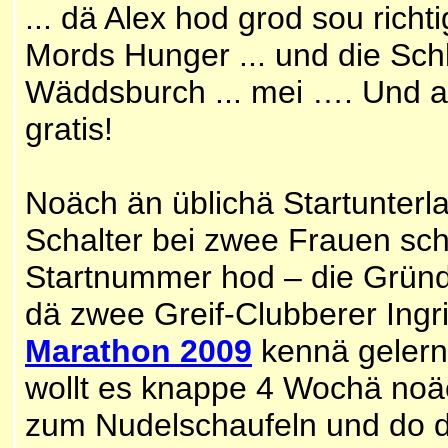
... dä Alex hod grod sou rich
Mords Hunger ... und die Schl
Wäddsburch ... mei …. Und auß
gratis!
Noäch än üblichä Startunter
Schalter bei zwee Frauen sch
Startnummer hod – die Gründe
dä zwee Greif-Clubberer Ingri
Marathon 2009
kennä gelern
wollt es knappe 4 Wochä no
zum Nudelschaufeln und do d