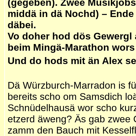
(gegeben). Zwee Musikjobs 
middä in dä Nochd) – Ende
däbei.
Vo doher hod dös Gewergl a
beim Mingä-Marathon wors j
Und do hods mit än Alex se
Dä Würzburch-Marradon is fü
bereits scho om Samsdich lo
Schnüdelhausä wor scho kurz
etzerd äweng? Äs gab zwee O
zamm den Bauch mit Kesselflä