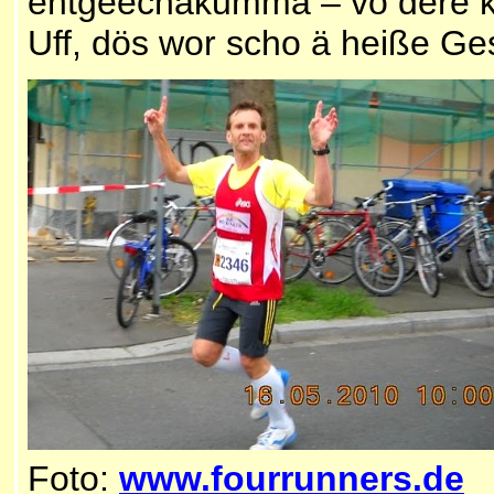
entgeechäkummä – vo dere ke
Uff, dös wor scho ä heiße Ge
Foto:
www.fourrunners.de