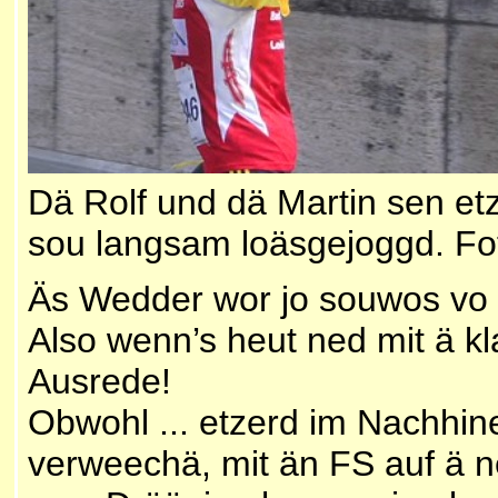
Dä Rolf und dä Martin sen et
sou langsam loäsgejoggd
.
Fo
Äs Wedder wor jo souwos vo a
Also wenn’s heut ned mit ä kl
Ausrede!
Obwohl ... etzerd im Nachhine
verweechä, mit än FS auf ä 