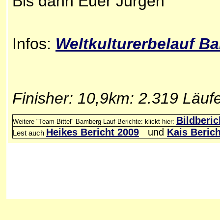
Bis dann Euer Jürgen
Infos:
Welt
kulturerbelauf B
Finisher: 10,9km: 2.319 Läuf
Bildberic
Weitere "Team-Bittel" Bamberg-Lauf-Berichte: klickt hier:
Heikes Bericht 2009
und
Kais Beric
Lest auch