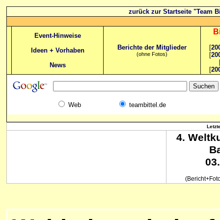
zurück zur Startseite "Team Bi
B
Event-Hinweise
Berichte der Mitglieder
[
20
Ideen + Vorhaben
(ohne Fotos)
[
20
News
[
20
Web
teambittel.de
Letzt
4. Weltk
B
03
(Bericht+Fot