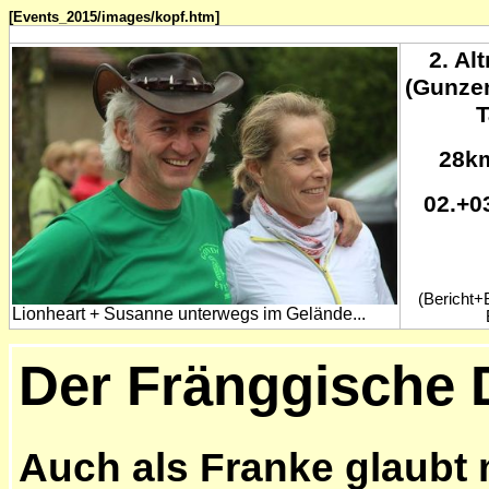
[Events_2015/images/kopf.htm]
2. Al
(Gunze
T
28k
02.+0
(Bericht+B
Lionheart + Susanne unterwegs im Gelände...
Der Fränggische 
Auch als Franke glaubt