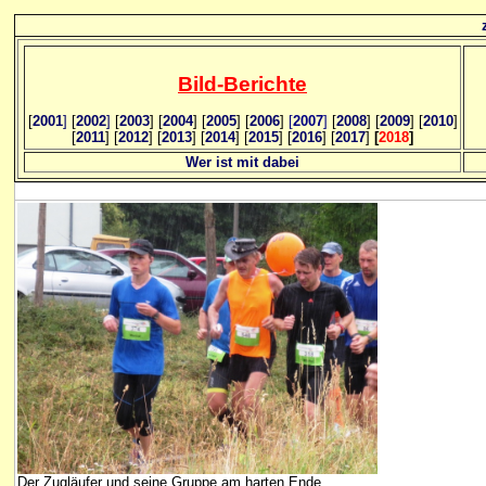
Bild
-B
erichte
[
2001
]
[
2002
]
[
2003
] [
2004
] [
2005
] [
2006
]
[
2007
]
[
2008
] [
2009
] [
2010
]
[
2011
] [
2012
] [
2013
] [
2014
] [
2015
] [
2016
] [
2017
]
[
2018
]
Wer ist mit dabei
Der Zugläufer und seine Gruppe am harten Ende