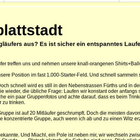
lattstadt
ugläufers aus? Es ist sicher ein entspanntes Lau
läufer treffen uns und nehmen unsere knall-orangenen Shirts+Ba
ere Position im fast 1.000-Starter-Feld. Und schnell sammeln 
 Doch schnell wird es still in den Nebenstrassen Fürths und in d
e wieder, die übliche Frage: Laufen wir konstant oder anfangs sc
ache ein paar Gruppenfotos und achte darauf, dass es beim Tri
 zu trinken.
uppe ist auf 20 Mitläufer geschrumpft. Doch die meisten davon
ine konzentrierte Gruppe, auch wenn ich ab und zu einen Witz e
kannte. Und Miachl, ein Pole ist neben mir, wir wechseln zwis