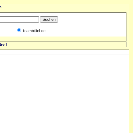
n
teambittel.de
reff