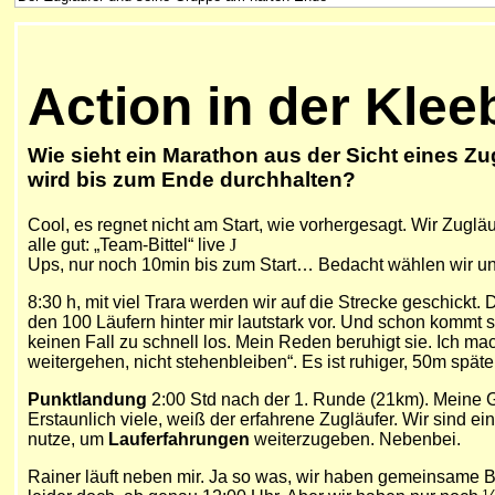
Action in der Kleeb
Wie sieht ein Marathon aus der Sicht eines Z
wird bis zum Ende durchhalten?
Cool, es regnet nicht am Start, wie vorhergesagt. Wir Zug
alle gut: „Team-Bittel“ live
J
Ups, nur noch 10min bis zum Start… Bedacht wählen wir uns
8:30 h, mit viel Trara werden wir auf die Strecke geschickt.
den 100 Läufern hinter mir lautstark vor. Und schon kommt si
keinen Fall zu schnell los. Mein Reden beruhigt sie. Ich m
weitergehen, nicht stehenbleiben“. Es ist ruhiger, 50m später
Punktlandung
2:00 Std nach der 1. Runde (21km). Meine Gr
Erstaunlich viele, weiß der erfahrene Zugläufer. Wir sind e
nutze, um
Lauferfahrungen
weiterzugeben. Nebenbei.
Rainer läuft neben mir. Ja so was, wir haben gemeinsame Be