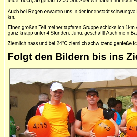
leider doch, ab genau 12:00 Uhr. Aber wir haben nur noch ½
Auch bei Regen erwarten uns in der Innenstadt schwungvolle 
km.
Einen großen Teil meiner tapferen Gruppe schicke ich 1km v
ganz knapp unter 4 Stunden. Juhu, geschafft! Auch mein Ballo
Ziemlich nass und bei 24°C ziemlich schwitzend genieße ich
Folgt den Bildern bis ins Zi