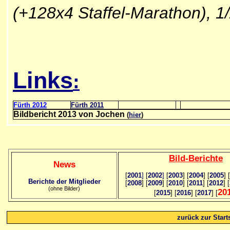
(+128x4 Staffel-Marathon),
Links
:
Fürth 2012
Fürth 2011
Bildbericht 2013 von Jochen
(
hier
)
Bild
-B
erichte
News
[
2001
]
[
2002
]
[
2003
] [
2004
] [
2005
] [
Berichte der Mitglieder
[
2008
] [
2009
] [
2010
] [
2011
] [
2012
] [
(ohne Bilder)
20
[
2015
] [
2016
] [
2017
] [
zurück zur Starts