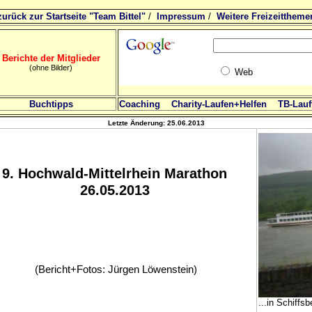
zurück zur Startseite "Team Bittel"
/
Impressum
/
Weitere Freizeittheme
Berichte der Mitglieder
(ohne Bilder)
Web
Buchtipps
Coaching
Charity-Laufen+Helfen
TB-Lauft
Letzte Änderung:
25.06.2013
9. Hochwald-Mittelrhein Marathon
26.05.2013
(Bericht+Fotos: Jürgen Löwenstein)
...in Schiffsb