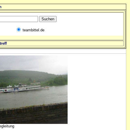
n
teambittel.de
reff
egleitung