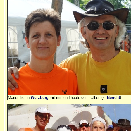
Marion lief in
Würzburg
mit mir, und heute den Halben (s.
Bericht
)