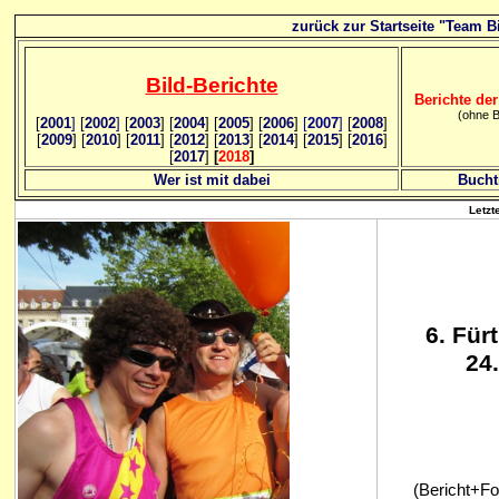
zurück zur Startseite "Team Bi
Bild
-B
erichte
Berichte der
(ohne B
[
2001
]
[
2002
]
[
2003
] [
2004
] [
2005
] [
2006
]
[
2007
]
[
2008
]
[
2009
] [
2010
] [
2011
] [
2012
] [
2013
] [
2014
] [
2015
] [
2016
]
[
2017
]
[
2018
]
Wer ist mit dabei
Bucht
Letzt
6
. Für
24
(Bericht+Fot