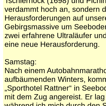
Tschiernock (1698) und Pichlhü
verdammt hoch an, sondern d
Herausforderungen auf unsere
Gebirgsmassive um Seeboden u
zwei erfahrene Ultraläufer u
eine neue Herausforderung.
Samstag:
Nach einem Autobahnmarathon
aufbäumenden Winters, komme
„Sporthotel Rattner“ in Seeb
mit dem Zug angereist. Er la
während ich mich durch den 